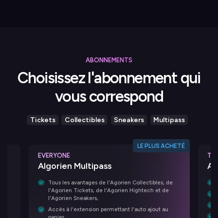
ABONNEMENTS
Choisissez l'abonnement qui
vous correspond
Tickets
Collectibles
Sneakers
Multipass
LE PLUS ACHETÉ
EVERYONE
TI
Algorien Multipass
Al
Tous les avantages de l'Agorien Collectibles, de
l'Agorien Tickets, de l'Agorien Hightech et de
l'Agorien Sneakers,
Accès à l'extension permettant l'auto ajout au
ons
panier